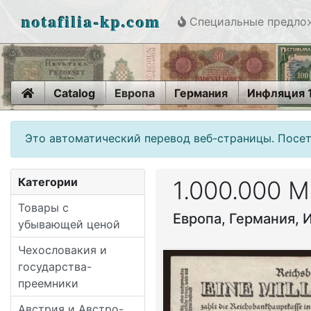
notafilia-kp.com
Специальные предло
Home
Catalog
Европа
Германия
Инфляция 
Это автоматический перевод веб-страницы. Посет
Категории
1.000.000 M
Товары с
Европа, Германия, 
убывающей ценой
Чехословакия и
государства-
преемники
Австрия и Австро-