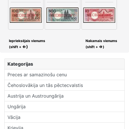
Ieprieksējais vienums
Nakamais vienums
⇐)
⇒
(shift +
(shift +
)
Kategorijas
Preces ar samazinošu cenu
Čehoslovākija un tās pēctecvalstis
Austrija un Austroungārija
Ungārija
Vācija
Krievija