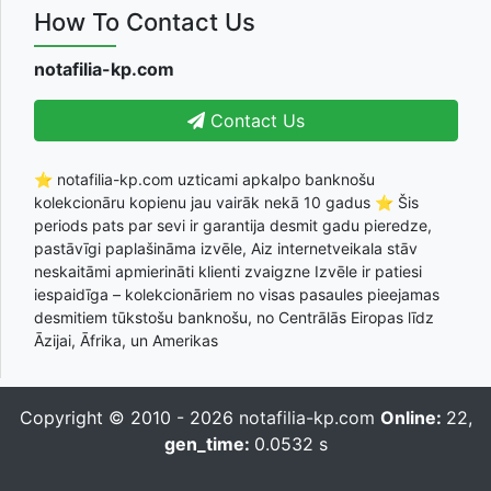
How To Contact Us
notafilia-kp.com
Contact Us
⭐ notafilia-kp.com uzticami apkalpo banknošu
kolekcionāru kopienu jau vairāk nekā 10 gadus ⭐ Šis
periods pats par sevi ir garantija desmit gadu pieredze,
pastāvīgi paplašināma izvēle, Aiz internetveikala stāv
neskaitāmi apmierināti klienti zvaigzne Izvēle ir patiesi
iespaidīga – kolekcionāriem no visas pasaules pieejamas
desmitiem tūkstošu banknošu, no Centrālās Eiropas līdz
Āzijai, Āfrika, un Amerikas
Copyright © 2010 - 2026
notafilia-kp.com
Online:
22,
gen_time:
0.0532 s