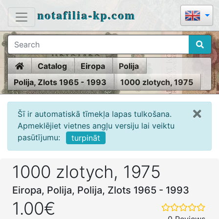
notafilia-kp.com
Home
Catalog
Eiropa
Polija
Polija, Zlots 1965 - 1993
1000 zlotych, 1975
Šī ir automatiskā tīmekļa lapas tulkošana.
Apmeklējiet vietnes angļu versiju lai veiktu
pasūtījumu:
turpināt
1000 zlotych, 1975
Eiropa, Polija, Polija, Zlots 1965 - 1993
1.00€