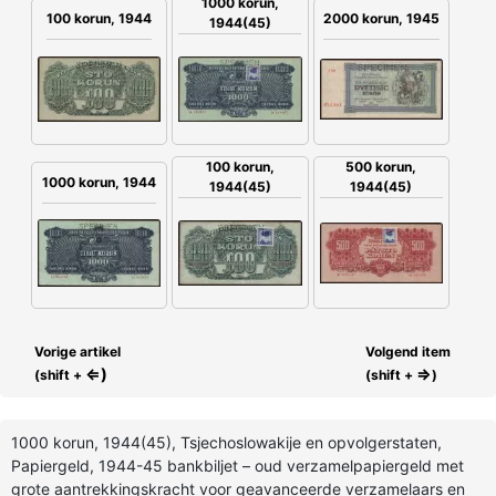
1000 korun,
100 korun, 1944
2000 korun, 1945
1944(45)
100 korun,
500 korun,
1000 korun, 1944
1944(45)
1944(45)
Vorige artikel
Volgend item
⇐)
⇒
(shift +
(shift +
)
1000 korun, 1944(45), Tsjechoslowakije en opvolgerstaten,
Papiergeld, 1944-45 bankbiljet – oud verzamelpapiergeld met
grote aantrekkingskracht voor geavanceerde verzamelaars en