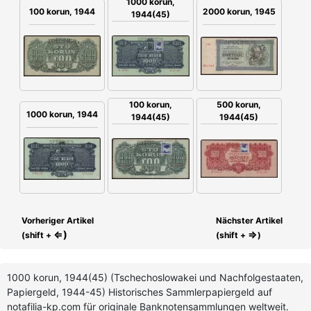
1000 korun,
100 korun, 1944
2000 korun, 1945
1944(45)
100 korun,
500 korun,
1000 korun, 1944
1944(45)
1944(45)
Vorheriger Artikel
Nächster Artikel
⇐)
⇒
(shift +
(shift +
)
1000 korun, 1944(45) (Tschechoslowakei und Nachfolgestaaten,
Papiergeld, 1944-45) Historisches Sammlerpapiergeld auf
notafilia-kp.com für originale Banknotensammlungen weltweit.