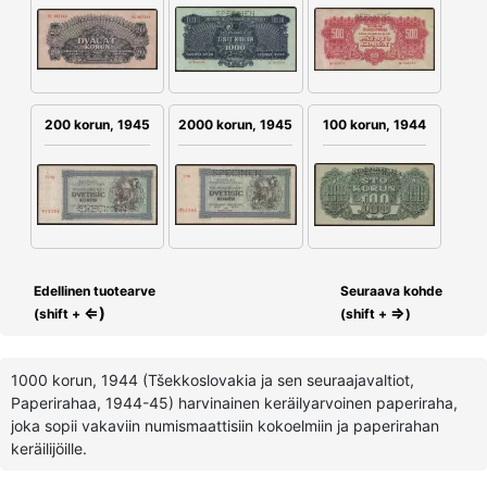
200 korun, 1945
2000 korun, 1945
100 korun, 1944
Edellinen tuotearve
Seuraava kohde
⇐)
⇒
(shift +
(shift +
)
1000 korun, 1944 (Tšekkoslovakia ja sen seuraajavaltiot,
Paperirahaa, 1944-45) harvinainen keräilyarvoinen paperiraha,
joka sopii vakaviin numismaattisiin kokoelmiin ja paperirahan
keräilijöille.