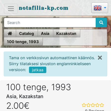
notafilia-kp.com
Home
Catalog
Asia
Kazakstan
100 tenge, 1993
Tama on verkkosivun automaattinen käännös.
Siirry tilataksesi sivuston englanninkieliseen
versioon:
jatkaa
100 tenge, 1993
Asia, Kazakstan
2.00€