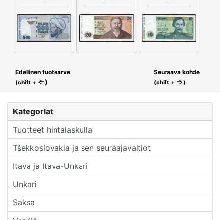
Edellinen tuotearve
Seuraava kohde
⇐)
⇒
(shift +
(shift +
)
Kategoriat
Tuotteet hintalaskulla
Tšekkoslovakia ja sen seuraajavaltiot
Itava ja Itava-Unkari
Unkari
Saksa