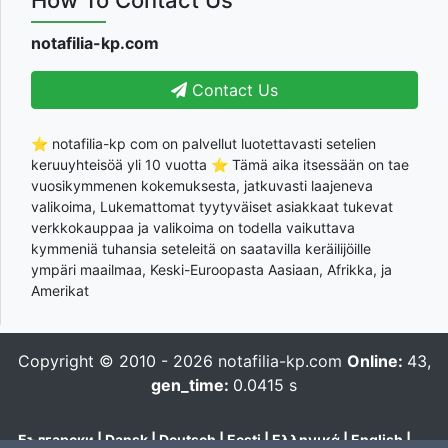
How To Contact Us
notafilia-kp.com
Contact Us
⭐ notafilia-kp com on palvellut luotettavasti setelien
keruuyhteisöä yli 10 vuotta ⭐ Tämä aika itsessään on tae
vuosikymmenen kokemuksesta, jatkuvasti laajeneva
valikoima, Lukemattomat tyytyväiset asiakkaat tukevat
verkkokauppaa ja valikoima on todella vaikuttava
kymmeniä tuhansia seteleitä on saatavilla keräilijöille
ympäri maailmaa, Keski-Euroopasta Aasiaan, Afrikka, ja
Amerikat
Copyright © 2010 - 2026
notafilia-kp.com
Online:
43,
gen_time:
0.0415 s
Български
|
Dansk
|
Deutsch
|
Eesti
|
Ελληνικά
|
English
|