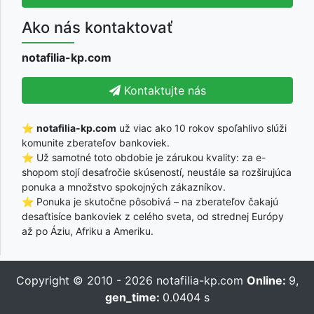
Ako nás kontaktovať
notafilia-kp.com
Kontaktujte nás
⭐
notafilia-kp.com
už viac ako 10 rokov spoľahlivo slúži
komunite zberateľov bankoviek.
⭐ Už samotné toto obdobie je zárukou kvality: za e-
shopom stojí desaťročie skúseností, neustále sa rozširujúca
ponuka a množstvo spokojných zákazníkov.
⭐ Ponuka je skutočne pôsobivá – na zberateľov čakajú
desaťtisíce bankoviek z celého sveta, od strednej Európy
až po Áziu, Afriku a Ameriku.
Copyright © 2010 - 2026
notafilia-kp.com
Online:
9,
gen_time:
0.0404 s