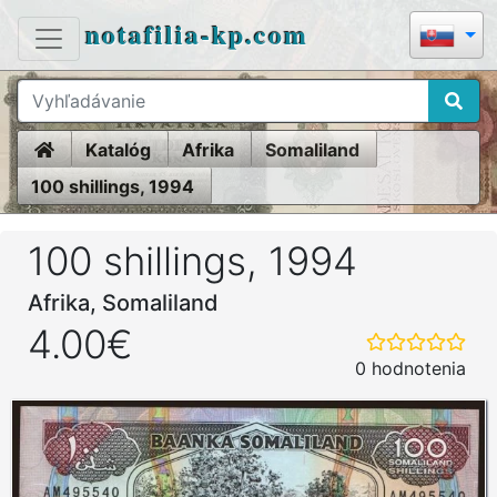
notafilia-kp.com
Home
Katalóg
Afrika
Somaliland
100 shillings, 1994
100 shillings, 1994
Afrika, Somaliland
4.00€
0 hodnotenia