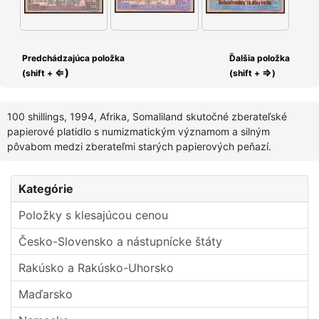
Predchádzajúca položka
Ďalšia položka
⇐)
⇒
(shift +
(shift +
)
100 shillings, 1994, Afrika, Somaliland skutočné zberateľské
papierové platidlo s numizmatickým významom a silným
pôvabom medzi zberateľmi starých papierových peňazí.
Kategórie
Položky s klesajúcou cenou
Česko-Slovensko a nástupní­cke štáty
Rakúsko a Rakúsko-Uhorsko
Maďarsko