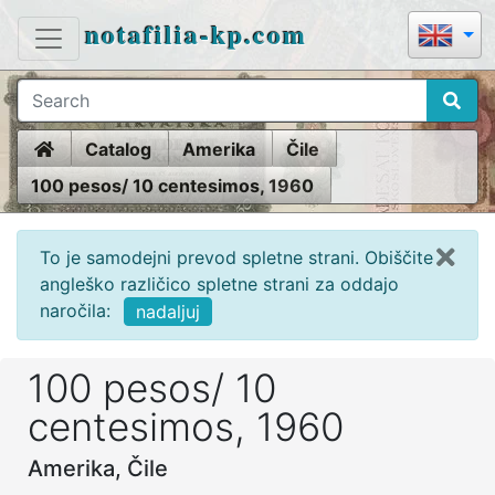
notafilia-kp.com
Home
Catalog
Amerika
Čile
100 pesos/ 10 centesimos, 1960
To je samodejni prevod spletne strani. Obiščite
angleško različico spletne strani za oddajo
naročila:
nadaljuj
100 pesos/ 10
centesimos, 1960
Amerika, Čile