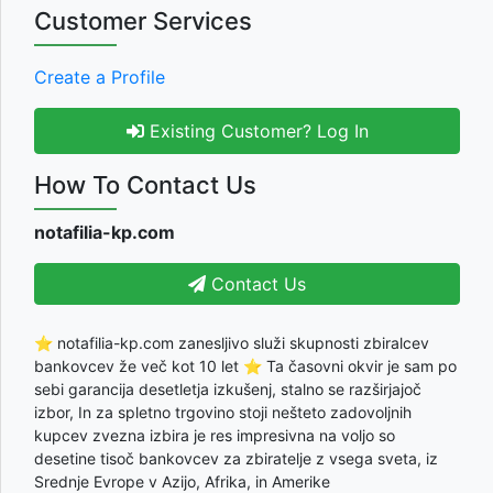
Customer Services
Create a Profile
Existing Customer? Log In
How To Contact Us
notafilia-kp.com
Contact Us
⭐ notafilia-kp.com zanesljivo služi skupnosti zbiralcev
bankovcev že več kot 10 let ⭐ Ta časovni okvir je sam po
sebi garancija desetletja izkušenj, stalno se razširjajoč
izbor, In za spletno trgovino stoji nešteto zadovoljnih
kupcev zvezna izbira je res impresivna na voljo so
desetine tisoč bankovcev za zbiratelje z vsega sveta, iz
Srednje Evrope v Azijo, Afrika, in Amerike