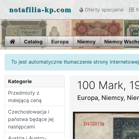
notafilia-kp.com
Oferty specjalne
N
Home
Catalog
Europa
Niemcy
Niemcy Wsch
To jest automatyczne tłumaczenie strony internetowej
Kategorie
100 Mark, 1
Przedmioty z
Europa, Niemcy, Ni
malejącą ceną
Czechosłowacja i
państwa będące jej
następcami
Austria i Austro-