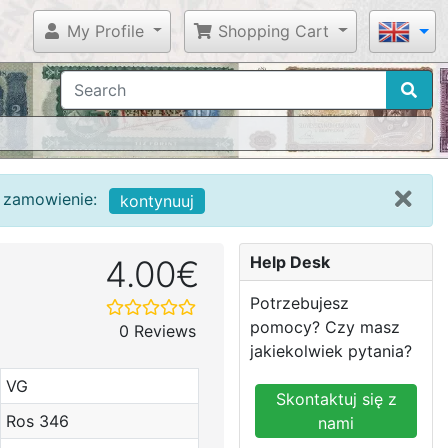
My Profile
Shopping Cart
c zamowienie:
kontynuuj
Help Desk
4.00€
Potrzebujesz
pomocy? Czy masz
0 Reviews
jakiekolwiek pytania?
VG
Skontaktuj się z
Ros 346
nami