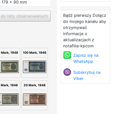
179 x 90 mm
Bądź pierwszy Dołącz
do listy obserwowanych
do mojego kanału aby
otrzymywać
informacje o
aktualizacjach z
notafilia-kpcom
 Mark, 1948
100 Mark, 1948
Zapisz się na
WhatsApp
Subskrybuj na
Viber
20 Mark, 1948
 Mark, 1948