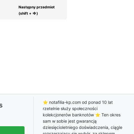
Następny przedmiot
⇒
(shift +
)
⭐ notafilia-kp.com od ponad 10 lat
s
rzetelnie służy społeczności
kolekcjonerów banknotów ⭐ Ten okres
sam w sobie jest gwarancją
dziesięcioletniego doświadczenia, ciągle
rozszerzający się wybór, za sklepem