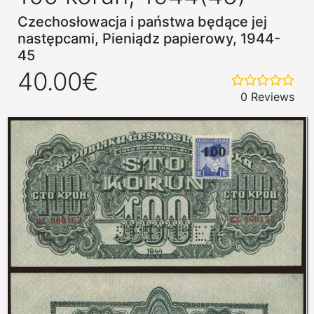
Czechosłowacja i państwa będące jej
następcami, Pieniądz papierowy, 1944-
45
40.00€
0 Reviews