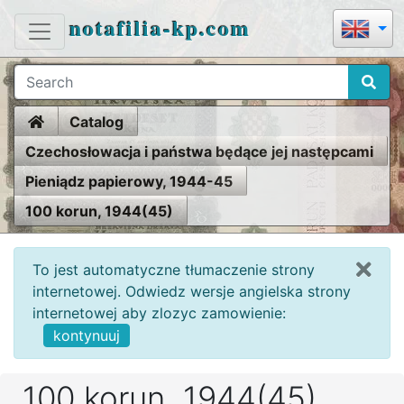
notafilia-kp.com
Home
Catalog
Czechosłowacja i państwa będące jej następcami
Pieniądz papierowy, 1944-45
100 korun, 1944(45)
To jest automatyczne tłumaczenie strony
internetowej. Odwiedz wersje angielska strony
internetowej aby zlozyc zamowienie:
kontynuuj
100 korun, 1944(45)