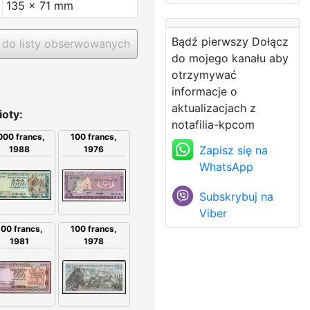
135 x 71 mm
Bądź pierwszy Dołącz
do listy obserwowanych
do mojego kanału aby
otrzymywać
informacje o
aktualizacjach z
oty:
notafilia-kpcom
000 francs,
100 francs,
Zapisz się na
1988
1976
WhatsApp
Subskrybuj na
Viber
100 francs,
00 francs,
1978
1981