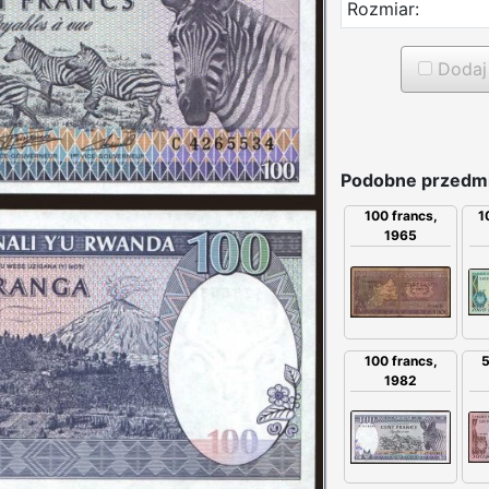
Rozmiar:
Dodaj 
Podobne przedmi
100 francs,
1
1965
100 francs,
5
1982