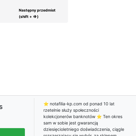
Następny przedmiot
⇒
(shift +
)
⭐ notafilia-kp.com od ponad 10 lat
s
rzetelnie służy społeczności
kolekcjonerów banknotów ⭐ Ten okres
sam w sobie jest gwarancją
dziesięcioletniego doświadczenia, ciągle
rozszerzający się wybór, za sklepem