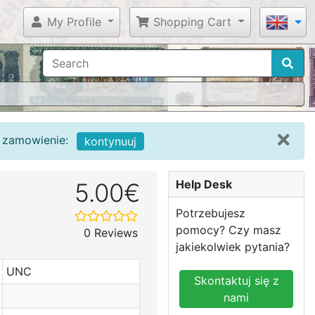
My Profile
Shopping Cart
c zamowienie:
kontynuuj
Help Desk
5.00€
Potrzebujesz
pomocy? Czy masz
0 Reviews
jakiekolwiek pytania?
UNC
Skontaktuj się z
nami