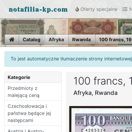
notafilia-kp.com
Oferty specjalne
N
Home
Catalog
Afryka
Rwanda
100 francs, 1
To jest automatyczne tłumaczenie strony internetowej
Kategorie
100 francs,
Przedmioty z
Afryka, Rwanda
malejącą ceną
Czechosłowacja i
państwa będące jej
następcami
Austria i Austro-