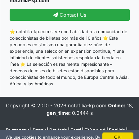
notafilia-kp.com
Contact Us
⭐ notafilia-kp.com sirve con fiabilidad a la comunidad de
coleccionistas de billetes por más de 10 años ⭐ Este
periodo es en sí mismo una garantía diez años de
experiencia, una seleccion en expansion continua, Y una
infinidad de clientes satisfechos respaldan la tienda en
línea ⭐ La selección es realmente impresionante –
decenas de miles de billetes están disponibles para
coleccionistas de todo el mundo, de Europa Central a Asia,
Africa, y las Américas
Copyright © 2010 - 2026
notafilia-kp.com
Online:
18,
gen_time:
0.0444 s
Български
|
Dansk
|
Deutsch
|
Eesti
|
Ελληνικά
|
English
|
Español
|
Français
|
Hrvatski
|
Italiano
|
Latviešu
|
Lietuvių
|
We use cookies to enhance your experience. By
OK!