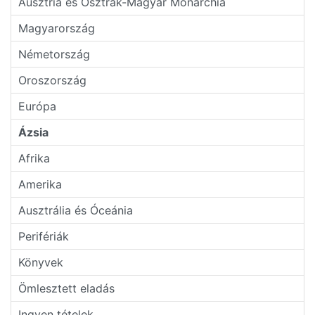
Ausztria és Osztrák-Magyar Monarchia
Magyarország
Németország
Oroszország
Európa
Ázsia
Afrika
Amerika
Ausztrália és Óceánia
Perifériák
Könyvek
Ömlesztett eladás
Ingyen tételek