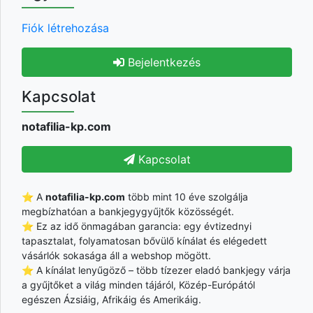
Fiók létrehozása
Bejelentkezés
Kapcsolat
notafilia-kp.com
Kapcsolat
⭐ A
notafilia-kp.com
több mint 10 éve szolgálja
megbízhatóan a bankjegygyűjtők közösségét.
⭐ Ez az idő önmagában garancia: egy évtizednyi
tapasztalat, folyamatosan bővülő kínálat és elégedett
vásárlók sokasága áll a webshop mögött.
⭐ A kínálat lenyűgöző – több tízezer eladó bankjegy várja
a gyűjtőket a világ minden tájáról, Közép-Európától
egészen Ázsiáig, Afrikáig és Amerikáig.