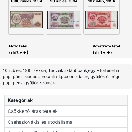
1000 rubles, 1994
20 rubles, 1994
10 rubles, 1994
Előző tétel
Következő tétel
⇐)
⇒
(shift +
(shift +
)
10 rubles, 1994 (Ázsia, Tádzsikisztán) bankjegy – történelmi
papírpénz-kiadás a notafilia-kp.com oldalon, gyűjtők és régi
papírpénz-gyűjtők számára.
Kategóriák
Csökkenő áras tételek
Csehszlovákia és utódállamai