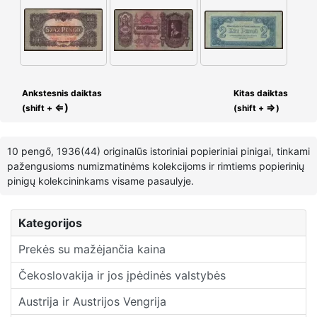
Ankstesnis daiktas
Kitas daiktas
⇐)
⇒
(shift +
(shift +
)
10 pengő, 1936(44) originalūs istoriniai popieriniai pinigai, tinkami
pažengusioms numizmatinėms kolekcijoms ir rimtiems popierinių
pinigų kolekcininkams visame pasaulyje.
Kategorijos
Prekės su mažėjančia kaina
Čekoslovakija ir jos įpėdinės valstybės
Austrija ir Austrijos Vengrija