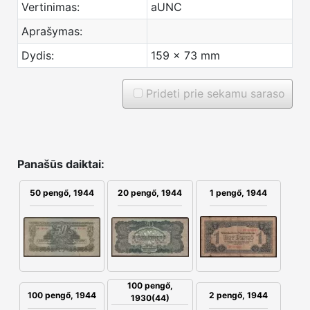
Vertinimas:
aUNC
Aprašymas:
Dydis:
159 x 73 mm
Prideti prie sekamu saraso
Panašūs daiktai:
50 pengő, 1944
20 pengő, 1944
1 pengő, 1944
100 pengő,
100 pengő, 1944
2 pengő, 1944
1930(44)