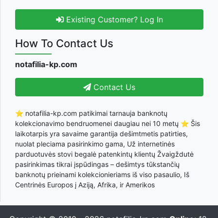
Existing Customer? Log In
How To Contact Us
notafilia-kp.com
Contact Us
⭐ notafilia-kp.com patikimai tarnauja banknotų
kolekcionavimo bendruomenei daugiau nei 10 metų ⭐ Šis
laikotarpis yra savaime garantija dešimtmetis patirties,
nuolat pleciama pasirinkimo gama, Už internetinės
parduotuvės stovi begalė patenkintų klientų Žvaigždutė
pasirinkimas tikrai įspūdingas – dešimtys tūkstančių
banknotų prieinami kolekcionieriams iš viso pasaulio, Iš
Centrinės Europos į Aziją, Afrika, ir Amerikos