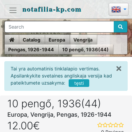
notafilia-kp.com
Home
Catalog
Europa
Vengrija
Pengas, 1926-1944
10 pengő, 1936(44)
Tai yra automatinis tinklalapio vertimas.
Apsilankykite svetaines angliskaja versija kad
pateiktumete uzsakyma:
tęsti
10 pengő, 1936(44)
Europa, Vengrija, Pengas, 1926-1944
12.00€