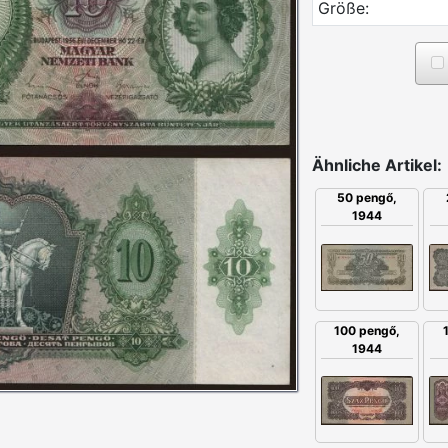
Größe:
Ähnliche Artikel:
50 pengő,
1944
100 pengő,
1944