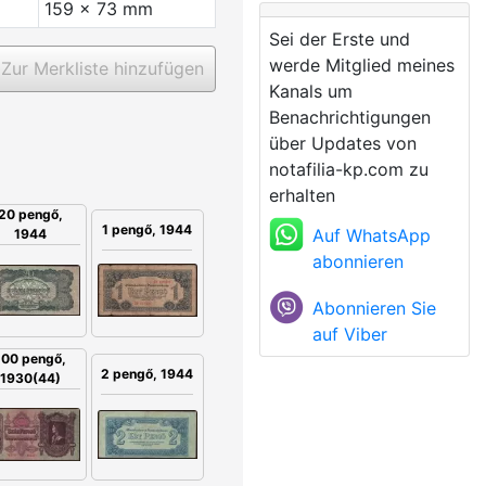
159 x 73 mm
Sei der Erste und
werde Mitglied meines
Zur Merkliste hinzufügen
Kanals um
Benachrichtigungen
über Updates von
notafilia-kp.com zu
erhalten
20 pengő,
1 pengő, 1944
Auf WhatsApp
1944
abonnieren
Abonnieren Sie
auf Viber
100 pengő,
2 pengő, 1944
1930(44)