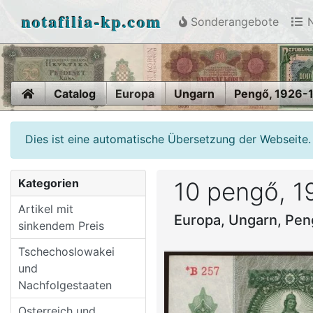
notafilia-kp.com
Sonderangebote
N
Home
Catalog
Europa
Ungarn
Pengő, 1926-
Dies ist eine automatische Übersetzung der Webseite.
Kategorien
10 pengő, 1
Artikel mit
Europa, Ungarn, Pen
sinkendem Preis
Tschechoslowakei
und
Nachfolgestaaten
Osterreich und