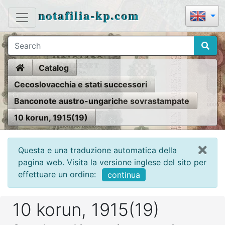
notafilia-kp.com
Home
Catalog
Cecoslovacchia e stati successori
Banconote austro-ungariche sovrastampate
10 korun, 1915(19)
Questa e una traduzione automatica della
pagina web. Visita la versione inglese del sito per
effettuare un ordine:
continua
10 korun, 1915(19)