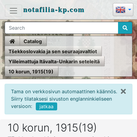
notafilia-kp.com
Home
Catalog
Tšekkoslovakia ja sen seuraajavaltiot
Ylileimattuja Itävalta-Unkarin seteleitä
10 korun, 1915(19)
Tama on verkkosivun automaattinen käännös.
Siirry tilataksesi sivuston englanninkieliseen
versioon:
jatkaa
10 korun, 1915(19)