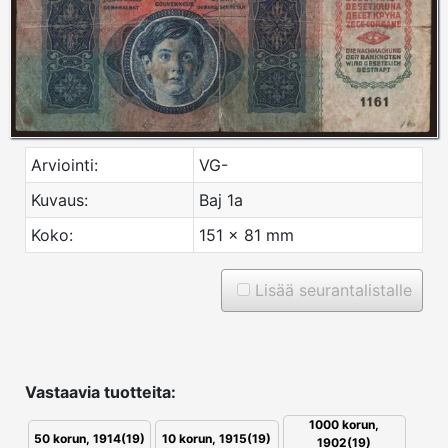
Arviointi:
VG-
Kuvaus:
Baj 1a
Koko:
151 x 81 mm
Lisää seurantalistalle
Vastaavia tuotteita:
1000 korun,
50 korun, 1914(19)
10 korun, 1915(19)
1902(19)