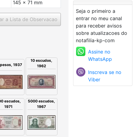
145 x 71 mm
Seja o primeiro a
entrar no meu canal
ar a Lista de Observacao
para receber avisos
sobre atualizacoes do
notafilia-kp-com
Assine no
WhatsApp
10 escudos,
 pesos, 1937
1962
Inscreva se no
Viber
00 escudos,
5000 escudos,
1971
1967