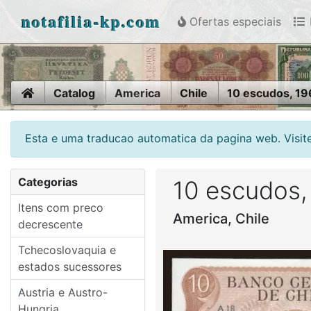
notafilia-kp.com
Ofertas especiais
Home
Catalog
America
Chile
10 escudos, 19
Esta e uma traducao automatica da pagina web. Visite
Categorias
10 escudos,
Itens com preco
America, Chile
decrescente
Tchecoslovaquia e
estados sucessores
Austria e Austro-
Hungria