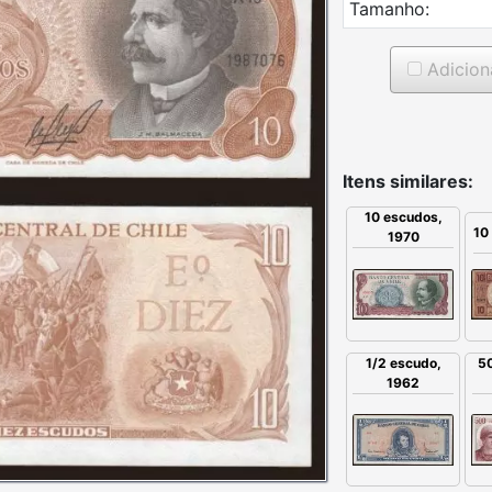
Tamanho:
Adicion
Itens similares:
10 escudos,
10
1970
1/2 escudo,
5
1962