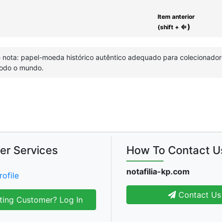
Item anterior
⇐)
(shift +
e nota: papel-moeda histórico autêntico adequado para colecionado
odo o mundo.
er Services
How To Contact U
notafilia-kp.com
rofile
Contact Us
ting Customer? Log In