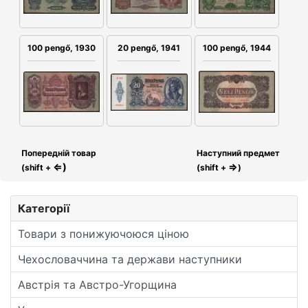
100 pengő, 1930
20 pengő, 1941
100 pengő, 1944
Попередній товар
Наступний предмет
⇐)
⇒
(shift +
(shift +
)
Категорії
Товари з понижуючоюся ціною
Чехословаччина та держави наступники
Австрія та Австро-Угорщина