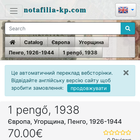
notafilia-kp.com
Home
Catalog
Європа
Угорщина
Пенго, 1926-1944
1 pengő, 1938
Це автоматичний переклад вебсторінки.
Відвідайте англійську версію сайту щоб
зробити замовлення:
продовжувати
1 pengő, 1938
Європа, Угорщина, Пенго, 1926-1944
70.00€