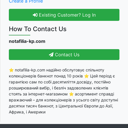
Create a Profile
Existing Customer? Log In
How To Contact Us
notafilia-kp.com
Contact Us
⭐ notafilia-kp.com надійно обслуговує спільноту
колекціонерів банкнот понад 10 років ⭐ Цей період є
гарантією сам по собі десятиліття досвіду, постійно
розширюваний вибір, і безліч задоволених клієнтів
стоять за інтернет-магазином ⭐ асортимент справді
вражаючий – для колекціонерів з усього світу доступні
десятки тисяч банкнот, з Центральної Європи до Азії,
Африка, і Америки