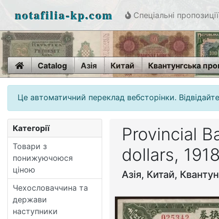
notafilia-kp.com
Спеціальні пропозиції
Home
Catalog
Азія
Китай
Квантунгська про
Це автоматичний переклад вебсторінки. Відвідайте
Категорії
Provincial 
Товари з
dollars, 191
понижуючоюся
ціною
Азія, Китай, Кванту
Чехословаччина та
держави
наступники