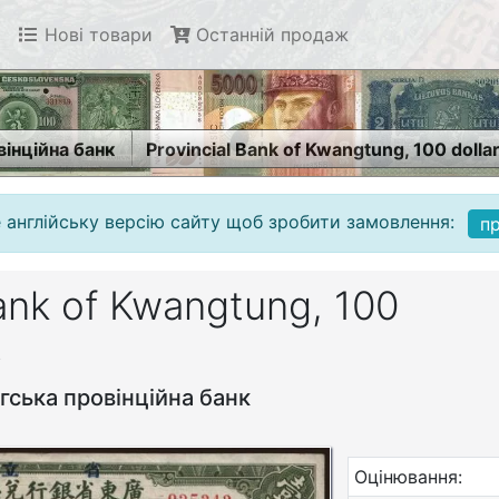
Нові товари
Останній продаж
вінційна банк
Provincial Bank of Kwangtung, 100 dolla
 англійську версію сайту щоб зробити замовлення:
п
Bank of Kwangtung, 100
8
нгська провінційна банк
Оцінювання: