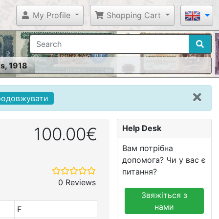
My Profile
Shopping Cart
rs, 1918
родовжувати
Help Desk
100.00€
Вам потрібна
допомога? Чи у вас є
питання?
0 Reviews
Звяжіться з
нами
F