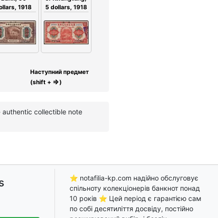
5 dollars, 1918
ollars, 1918
Наступний предмет
⇒
(shift +
)
authentic collectible note
⭐ notafilia-kp.com надійно обслуговує
s
спільноту колекціонерів банкнот понад
10 років ⭐ Цей період є гарантією сам
по собі десятиліття досвіду, постійно