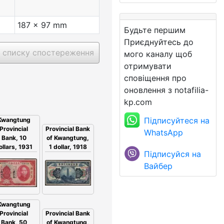
187 x 97 mm
Будьте першим
Приєднуйтесь до
 списку спостереження
мого каналу щоб
отримувати
сповіщення про
оновлення з notafilia-
kp.com
Підписуйтеся на
Kwangtung
Provincial Bank
Provincial
WhatsApp
of Kwangtung,
Bank, 10
1 dollar, 1918
ollars, 1931
Підписуйся на
Вайбер
Kwangtung
Provincial Bank
Provincial
of Kwangtung,
Bank, 50