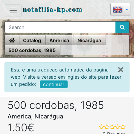
notafilia-kp.com
Home
Catalog
America
Nicarágua
500 cordobas, 1985
Esta e uma traducao automatica da pagina
web. Visite a versao em ingles do site para fazer
um pedido:
continuar
500 cordobas, 1985
America, Nicarágua
1.50€