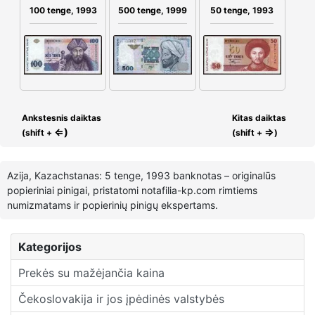
100 tenge, 1993
500 tenge, 1999
50 tenge, 1993
Ankstesnis daiktas
Kitas daiktas
⇐)
⇒
(shift +
(shift +
)
Azija, Kazachstanas: 5 tenge, 1993 banknotas – originalūs
popieriniai pinigai, pristatomi notafilia-kp.com rimtiems
numizmatams ir popierinių pinigų ekspertams.
Kategorijos
Prekės su mažėjančia kaina
Čekoslovakija ir jos įpėdinės valstybės