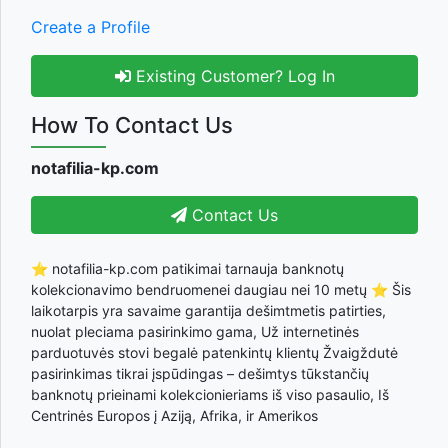
Create a Profile
Existing Customer? Log In
How To Contact Us
notafilia-kp.com
Contact Us
⭐ notafilia-kp.com patikimai tarnauja banknotų
kolekcionavimo bendruomenei daugiau nei 10 metų ⭐ Šis
laikotarpis yra savaime garantija dešimtmetis patirties,
nuolat pleciama pasirinkimo gama, Už internetinės
parduotuvės stovi begalė patenkintų klientų Žvaigždutė
pasirinkimas tikrai įspūdingas – dešimtys tūkstančių
banknotų prieinami kolekcionieriams iš viso pasaulio, Iš
Centrinės Europos į Aziją, Afrika, ir Amerikos