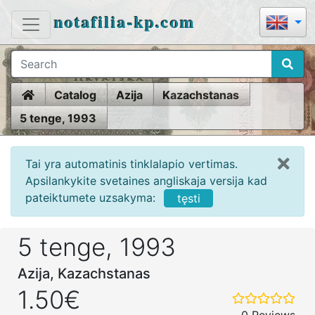
notafilia-kp.com
Home
Catalog
Azija
Kazachstanas
5 tenge, 1993
Tai yra automatinis tinklalapio vertimas.
Apsilankykite svetaines angliskaja versija kad
pateiktumete uzsakyma:
tęsti
5 tenge, 1993
Azija, Kazachstanas
1.50€