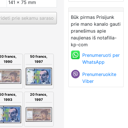
141 x 75 mm
Būk pirmas Prisijunk
ideti prie sekamu saraso
prie mano kanalo gauti
pranešimus apie
naujienas iš notafilia-
kp-com
Prenumeruoti per
20 francs,
50 francs,
WhatsApp
1990
1997
Prenumeruokite
Viber
20 francs,
50 francs,
1997
1993