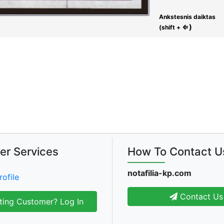
Ankstesnis daiktas
⇐)
(shift +
er Services
How To Contact U
notafilia-kp.com
rofile
Contact Us
ting Customer? Log In