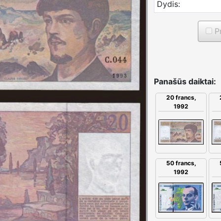
Dydis:
Pr
Panašūs daiktai:
20 francs,
1992
50 francs,
1992