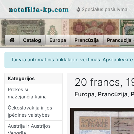
notafilia-kp.com
Specialus pasiulymai
Home
Catalog
Europa
Prancūzija
Prancuzija 
Tai yra automatinis tinklalapio vertimas. Apsilankykit
Kategorijos
20 francs, 
Prekės su
Europa, Prancūzija, P
mažėjančia kaina
Čekoslovakija ir jos
įpėdinės valstybės
Austrija ir Austrijos
Vengrija