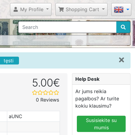
My Profile
Shopping Cart
tęsti
Help Desk
5.00€
Ar jums reikia
pagalbos? Ar turite
0 Reviews
kokiu klausimu?
aUNC
Susisiekite su
mumis