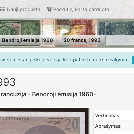
Nauji produktai
Paskutinį kartą parduota
- Bendroji emisija 1960-
20 francs, 1993
e svetaines angliskaja versija kad pateiktumete uzsakyma:
1993
rancuzija - Bendroji emisija 1960-
Vertinimas:
Aprašymas: