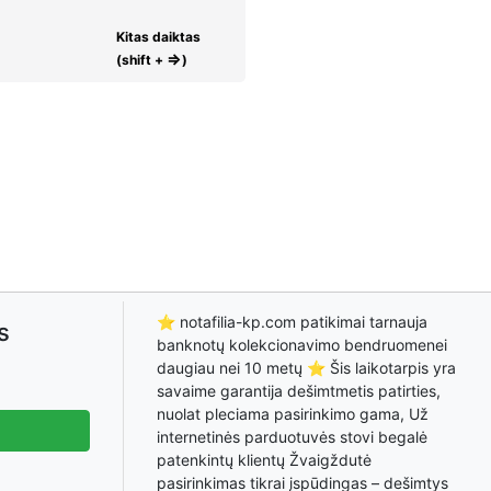
Kitas daiktas
⇒
(shift +
)
⭐ notafilia-kp.com patikimai tarnauja
s
banknotų kolekcionavimo bendruomenei
daugiau nei 10 metų ⭐ Šis laikotarpis yra
savaime garantija dešimtmetis patirties,
nuolat pleciama pasirinkimo gama, Už
internetinės parduotuvės stovi begalė
patenkintų klientų Žvaigždutė
pasirinkimas tikrai įspūdingas – dešimtys