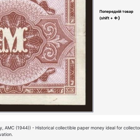
Попередній товар
⇐)
(shift +
 AMC (1944)) - Historical collectible paper money ideal for collector
ation.