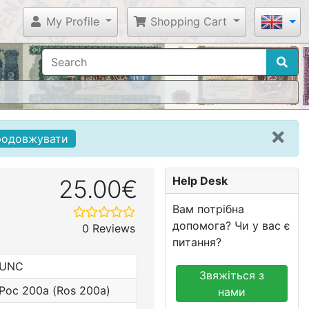
My Profile
Shopping Cart
родовжувати
Help Desk
25.00€
Вам потрібна
допомога? Чи у вас є
0 Reviews
питання?
UNC
Звяжіться з
Рос 200а (Ros 200a)
нами