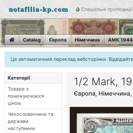
notafilia-kp.com
Спеціальні пропозиції
Home
Catalog
Європа
Німеччина
АМК 1944
Це автоматичний переклад вебсторінки. Відвідайте
Категорії
1/2 Mark, 1
Товари з
Європа, Німеччина,
понижуючоюся
ціною
Чехословаччина та
держави
наступники