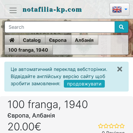
notafilia-kp.com
Home
Catalog
Європа
Албанія
100 franga, 1940
Це автоматичний переклад вебсторінки.
Відвідайте англійську версію сайту щоб
зробити замовлення:
продовжувати
100 franga, 1940
Європа, Албанія
20.00€