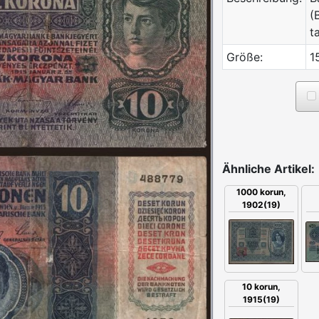
(
t
Größe:
1
Ähnliche Artikel:
1000 korun,
1902(19)
10 korun,
1915(19)