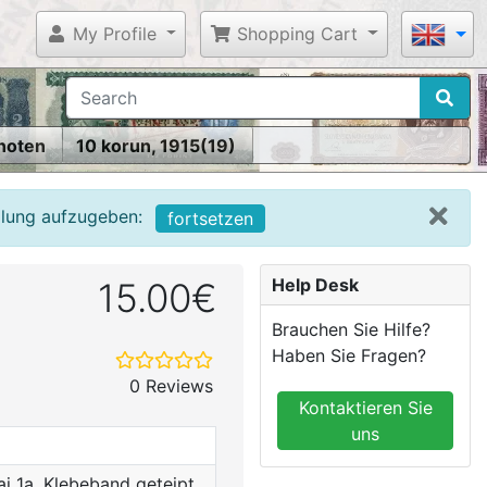
My Profile
Shopping Cart
noten
10 korun, 1915(19)
llung aufzugeben:
fortsetzen
Help Desk
15.00€
Brauchen Sie Hilfe?
Haben Sie Fragen?
0 Reviews
Kontaktieren Sie
uns
aj 1a, Klebeband geteipt