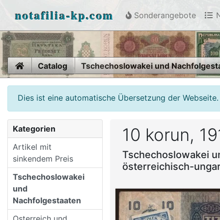
notafilia-kp.com
Sonderangebote
N
Home
Catalog
Tschechoslowakei und Nachfolgest
Dies ist eine automatische Übersetzung der Webseite.
Kategorien
10 korun, 19
Artikel mit
Tschechoslowakei u
sinkendem Preis
österreichisch-unga
Tschechoslowakei
und
Nachfolgestaaten
Osterreich und