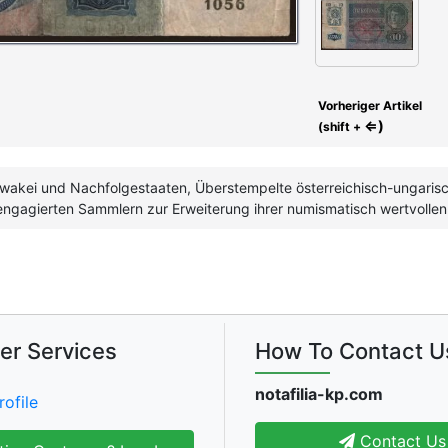
Vorheriger Artikel
⇐)
(shift +
owakei und Nachfolgestaaten, Überstempelte österreichisch-ungaris
n engagierten Sammlern zur Erweiterung ihrer numismatisch wertvoll
er Services
How To Contact U
notafilia-kp.com
rofile
Contact Us