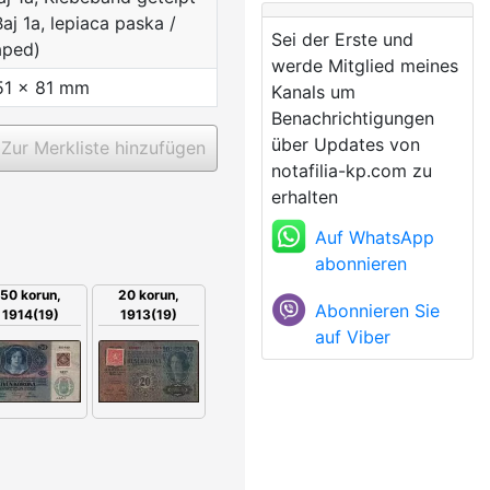
Baj 1a, lepiaca paska /
Sei der Erste und
aped)
werde Mitglied meines
51 x 81 mm
Kanals um
Benachrichtigungen
über Updates von
Zur Merkliste hinzufügen
notafilia-kp.com zu
erhalten
Auf WhatsApp
abonnieren
20 korun,
50 korun,
Abonnieren Sie
1913(19)
1914(19)
auf Viber