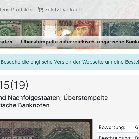
eue Produkte
Zuletzt verkauft
aaten
Überstempelte österreichisch-ungarische Bank
 Besuche die englische Version der Webseite um eine Beste
15(19)
nd Nachfolgestaaten, Überstempelte
rische Banknoten
Bewertung:
G
Beschreibung:
B