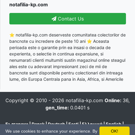
notafilia-kp.com
Contact Us
⭐ notafilia-kp.com deserveste comunitatea colectorilor de
bancnote cu incredere de peste 10 ani ⭐ Aceasta
perioada este o garantie prin ea insasi o decada de
experienta, o selectie in continua expansiune, si
nenumarati clienti multumiti sustin magazinul online steagul
ales este cu adevarat impresionant zeci de mii de
bancnote sunt disponibile pentru colectionari din intreaga
lume, din Europa Centrala pana in Asia, Africa, si Americile
Copyright © 2010 - 2026
notafilia-kp.com
Online:
36,
gen_time:
0.0401 s
Български
|
Dansk
|
Deutsch
|
Eesti
|
Ελληνικά
|
English
|
Español
|
Français
|
Hrvatski
|
Italiano
|
Latviešu
|
Lietuvių
|
We use cookies to enhance your experience. By
OK!