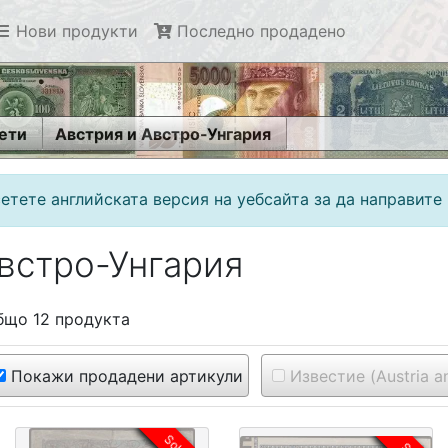
Нови продукти
Последно продадено
ети
Австрия и Австро-Унгария
етете английската версия на уебсайта за да направите 
встро-Унгария
общо 12 продукта
Покажи продадени артикули
Известие (Austria a
Sold!