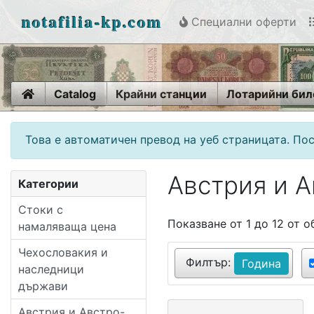
notafilia-kp.com
Специални оферти
Home
Catalog
Крайни станции
Лотарийни бил
Това е автоматичен превод на уеб страницата. Пос
Австрия и А
Категории
Стоки с
Показване от 1 до 12 от 
намаляваща цена
Чехословакия и
Филтър:
Година
наследници
държави
Австрия и Австро-