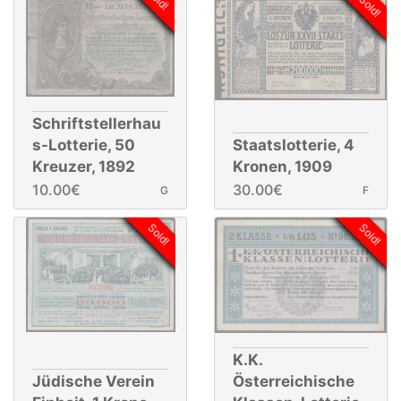
Sold!
Schriftstellerhau
s-Lotterie, 50
Staatslotterie, 4
Kreuzer, 1892
Kronen, 1909
10.00€
30.00€
G
F
Sold!
Sold!
K.K.
Jüdische Verein
Österreichische