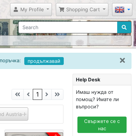
My Profile
Shopping Cart
поръчка:
продължавай
Help Desk
Имаш нужда от
(current)
1
помощ? Имате ли
въпроси?
nd Austria-Hungary)
Свържете се с
нас