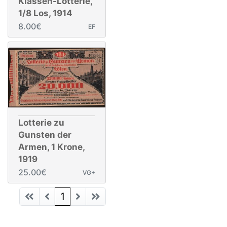
Klassen-Lotterie,
1/8 Los, 1914
8.00€
EF
Lotterie zu
Gunsten der
Armen, 1 Krone,
1919
25.00€
VG+
(current)
1