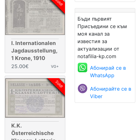
Sold!
Бъди първият
Присъедини се към
моя канал за
известия за
I. Internationalen
актуализации от
Jagdausstellung,
notafilia-kp.com
1 Krone, 1910
25.00€
VG+
Абонирай се в
WhatsApp
Sold!
Абонирайте се в
Viber
K.K.
Österreichische