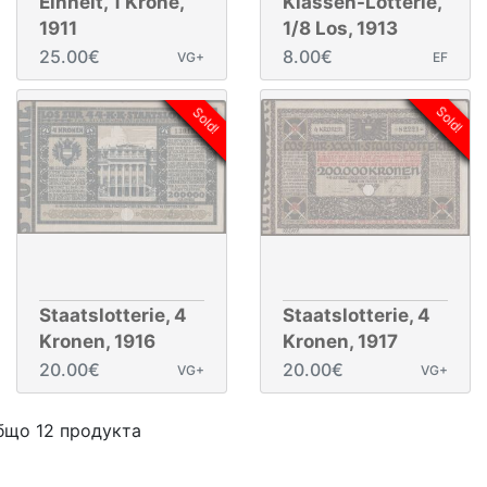
Einheit, 1 Krone,
Klassen-Lotterie,
1911
1/8 Los, 1913
25.00€
8.00€
VG+
EF
Sold!
Sold!
Staatslotterie, 4
Staatslotterie, 4
Kronen, 1916
Kronen, 1917
20.00€
20.00€
VG+
VG+
общо 12 продукта