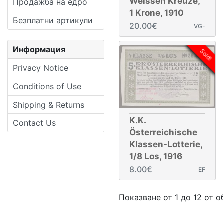
Weissen Kreuze,
Продажба на едро
1 Krone, 1910
Безплатни артикули
20.00€
VG-
Информация
Sold!
Privacy Notice
Conditions of Use
Shipping & Returns
K.K.
Contact Us
Österreichische
Klassen-Lotterie,
1/8 Los, 1916
8.00€
EF
Показване от 1 до 12 от 